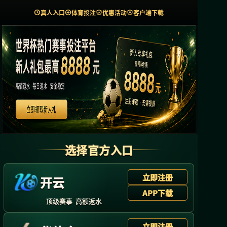
新闻中心
乐鱼体育