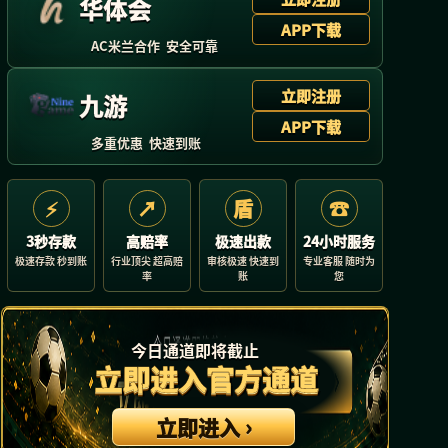
掌握最新体育动态
在乐鱼体育，您可以及时了解到最新的体育新
闻、赛事报道和行业动态，把握体育世界的脉
搏。
查看最新新闻
所有新闻