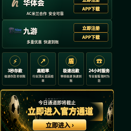
题，帮助用户更好地使用乐鱼体育应用。
一、乐鱼体育应用下载安装的步骤是什么
首先，用户可以直接前往乐鱼体育的官方网站或各大
应用市场，例如苹果App Store和安卓的应用商店，搜
索“乐鱼体育”进行下载安装。用户只需点击“下载”按
钮，等待应用下载完成后，按照提示完成安装即可。
对于安卓用户，记得在设置中允许未知来源的安装，
以确保顺利安装乐鱼体育应用。
二、乐鱼体育应用不兼容怎么办
在下载安装过程中，有些用户可能会遇到应用不兼容
的问题。此时，首先要检查手机的操作系统版本是否